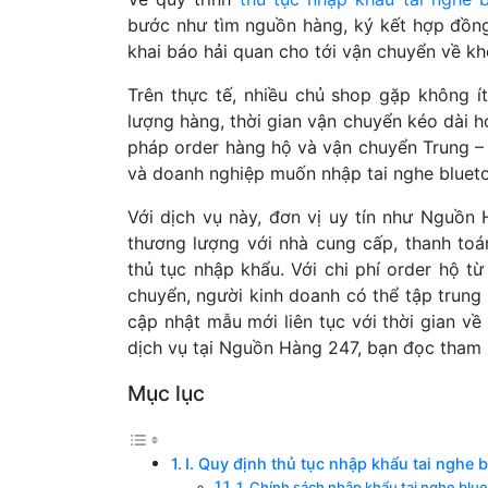
bước như tìm nguồn hàng, ký kết hợp đồng
khai báo hải quan cho tới vận chuyển về k
Trên thực tế, nhiều chủ shop gặp không í
lượng hàng, thời gian vận chuyển kéo dài ho
pháp order hàng hộ và vận chuyển Trung – 
và doanh nghiệp muốn nhập tai nghe bluetoo
Với dịch vụ này, đơn vị uy tín như Nguồn 
thương lượng với nhà cung cấp, thanh toá
thủ tục nhập khẩu. Với chi phí order hộ t
chuyển, người kinh doanh có thể tập trun
cập nhật mẫu mới liên tục với thời gian về 
dịch vụ tại Nguồn Hàng 247, bạn đọc tham
Mục lục
I. Quy định thủ tục nhập khẩu tai nghe 
1. Chính sách nhập khẩu tai nghe blu