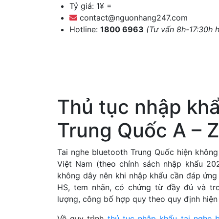
Tỷ giá: 1¥ =
contact@nguonhang247.com
Hotline:
1800 6963
(Tư vấn 8h-17:30h h
Trang chủ
Dịch
Thủ tục nhập khẩ
Trung Quốc A – 
Tai nghe bluetooth Trung Quốc hiện khô
Việt Nam (theo chính sách nhập khẩu 202
không dây nên khi nhập khẩu cần đáp ứng
HS, tem nhãn, có chứng từ đầy đủ và tro
lượng, công bố hợp quy theo quy định hiện
Về quy trình
thủ tục nhập khẩu tai nghe b