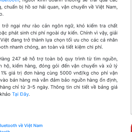
, chuẩn bị hồ sơ hải quan, vận chuyển về Việt Nam,
ho.
t trở ngại như rào cản ngôn ngữ, khó kiểm tra chất
ặc phát sinh chi phí ngoài dự kiến. Chính vì vậy, giải
Việt đang trở thành lựa chọn tối ưu cho các cá nhân
th nhanh chóng, an toàn và tiết kiệm chi phí.
Hàng 247 sẽ hỗ trợ toàn bộ quy trình từ tìm nguồn,
n hộ, kiểm hàng, đóng gói đến vận chuyển và xử lý
ừ 1% giá trị đơn hàng cùng 5000 vnđ/kg cho phí vận
g vào bán hàng mà vẫn đảm bảo nguồn hàng ổn định,
hàng chỉ từ 3–5 ngày. Thông tin chi tiết về bảng giá
 khảo
Tại Đây
.
bluetooth về Việt Nam
etooth