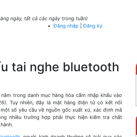
àng ngày, tất cả các ngày trong tuần)
Đăng nhập
|
Đăng ký
 vụ
Bảng giá
Hướng dẫn
Tin tức
Chính sách
Tải Cô
u tai nghe bluetooth
Z
ng nằm trong danh mục hàng hóa cấm nhập khẩu vào
6). Tuy nhiên, đây là mặt hàng điện tử có kết nối
 một số yêu cầu về nguồn gốc xuất xứ, xác định mã
ng nhiều trường hợp phải thực hiện kiểm tra chất
 hành.
luetooth
, người kinh doanh thường sẽ trải qua các