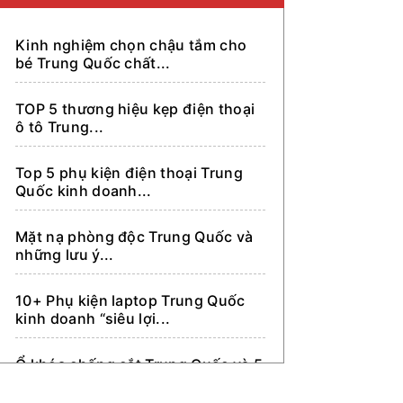
Đặt mua hàng hộ trên 1688.com
Kinh nghiệm chọn chậu tắm cho
Dẫn khách sang Trung Quốc tìm
bé Trung Quốc chất...
kiếm nhập hàng
TOP 5 thương hiệu kẹp điện thoại
ô tô Trung...
Top 5 phụ kiện điện thoại Trung
Quốc kinh doanh...
Mặt nạ phòng độc Trung Quốc và
những lưu ý...
10+ Phụ kiện laptop Trung Quốc
kinh doanh “siêu lợi...
Ổ khóa chống cắt Trung Quốc và 5
điều không...