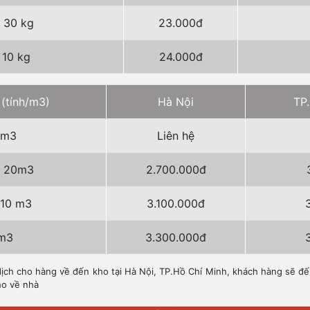
> 30 kg
23.000đ
 10 kg
24.000đ
 (tính/m3)
Hà Nội
TP
0m3
Liên hệ
> 20m3
2.700.000đ
 10 m3
3.100.000đ
m3
3.300.000đ
í dịch cho hàng về đến kho tại Hà Nội, TP.Hồ Chí Minh, khách hàng sẽ đế
ho về nhà