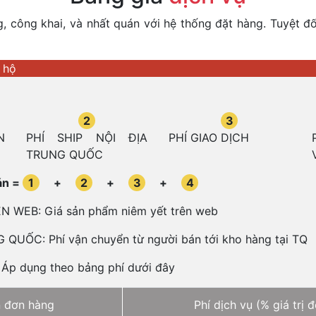
 công khai, và nhất quán với hệ thống đặt hàng. Tuyệt đố
 hộ
2
3
N
PHÍ SHIP NỘI ĐỊA
PHÍ GIAO DỊCH
TRUNG QUỐC
oán =
1
+
2
+
3
+
4
 WEB: Giá sản phẩm niêm yết trên web
QUỐC: Phí vận chuyển từ người bán tới kho hàng tại TQ
Áp dụng theo bảng phí dưới đây
n đơn hàng
Phí dịch vụ (% giá trị 