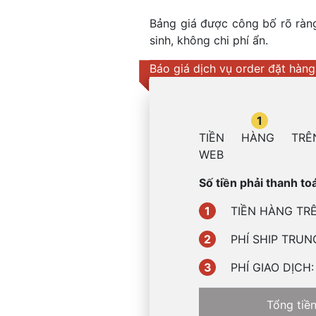
Bảng giá được công bố rõ ràng,
sinh, không chi phí ẩn.
Báo giá dịch vụ order đặt hàng
1
TIỀN HÀNG TRÊ
WEB
Số tiền phải thanh t
1
TIỀN HÀNG TRÊN
2
PHÍ SHIP TRUNG 
3
PHÍ GIAO DỊCH: 
Tổng tiề