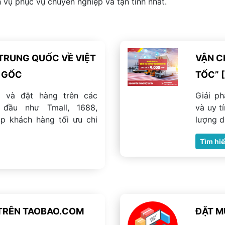
ch vụ phục vụ chuyên nghiệp và tận tình nhất.
TRUNG QUỐC VỀ VIỆT
VẬN C
N GỐC
TỐC” [
 và đặt hàng trên các
Giải p
đầu như Tmall, 1688,
và uy t
úp khách hàng tối ưu chi
lượng d
Tìm hi
TRÊN TAOBAO.COM
ĐẶT M