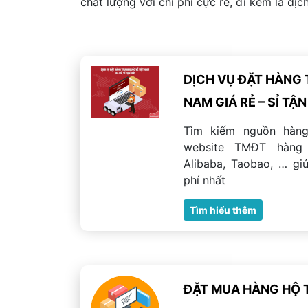
chất lượng với chi phí cực rẻ, đi kèm là dị
DỊCH VỤ ĐẶT HÀNG 
NAM GIÁ RẺ – SỈ TẬ
Tìm kiếm nguồn hàng
website TMĐT hàng 
Alibaba, Taobao, … gi
phí nhất
Tìm hiểu thêm
ĐẶT MUA HÀNG HỘ 