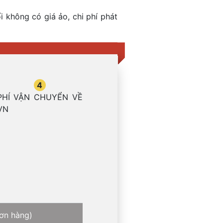
i không có giá ảo, chi phí phát
4
PHÍ VẬN CHUYỂN VỀ
VN
đơn hàng)