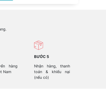
àng.
BƯỚC 5
yển hàng
Nhận hàng, thanh
ệt Nam
toán & khiếu nại
(nếu có)