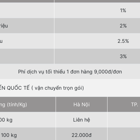
1%
riệu
2%
ệu
2.5%
3%
Phí dịch vụ tối thiểu 1 đơn hàng 9,000đ/đơn
 QUỐC TẾ ( vận chuyển trọn gói)
ng (tính/Kg)
Hà Nội
TP.
00 kg
Liên hệ
 100 kg
22.000đ