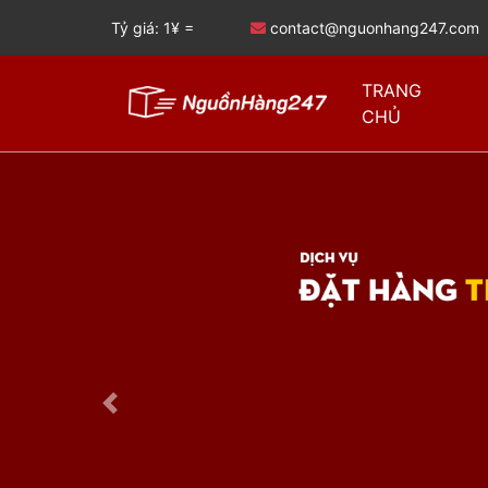
Tỷ giá: 1¥ =
contact@nguonhang247.com
TRANG
CHỦ
Previous