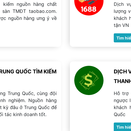
m kiếm nguồn hàng chất
Dịch v
ên sàn TMĐT taobao.com.
lượng v
ược nguồn hàng ưng ý về
khách 
tận VN
Tìm hi
RUNG QUỐC TÌM KIẾM
DỊCH 
THANH
ờng Trung Quốc, cùng đội
Hỗ trợ
inh nghiệm. Nguồn hàng
ngược l
t kỳ đâu ở Trung Quốc để
khách 
i tác kinh doanh tốt.
Quốc
Tìm hi