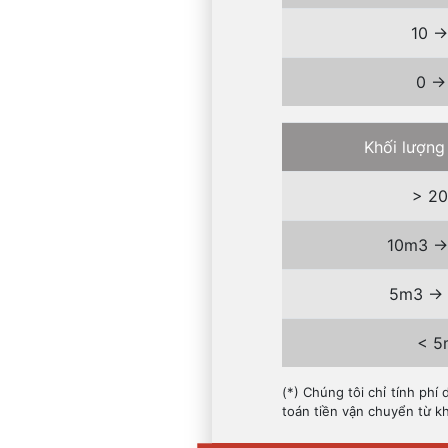
10 -
0 ->
Khối lượng
> 2
10m3 -
5m3 ->
< 5
(*) Chúng tôi chỉ tính ph
toán tiền vận chuyển từ k