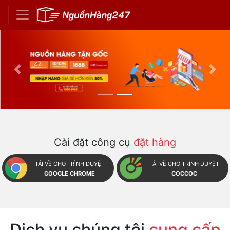
Previous
Nex
Cài đặt công cụ
đặt hàng
TẢI VỀ CHO TRÌNH DUYỆT
TẢI VỀ CHO TRÌNH DUYỆT
GOOGLE CHROME
COCCOC
Dịch vụ chúng tôi
cung cấp