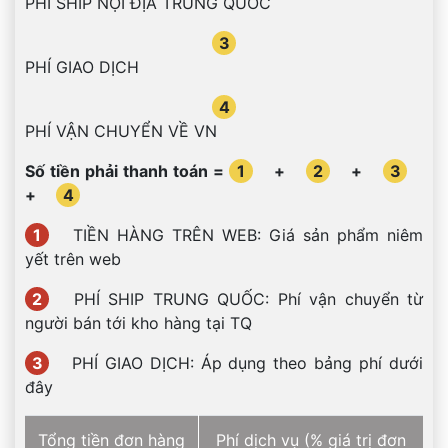
PHÍ SHIP NỘI ĐỊA TRUNG QUỐC
3
PHÍ GIAO DỊCH
4
PHÍ VẬN CHUYỂN VỀ VN
Số tiền phải thanh toán =
1
+
2
+
3
+
4
1
TIỀN HÀNG TRÊN WEB: Giá sản phẩm niêm
yết trên web
2
PHÍ SHIP TRUNG QUỐC: Phí vận chuyển từ
người bán tới kho hàng tại TQ
3
PHÍ GIAO DỊCH: Áp dụng theo bảng phí dưới
đây
Tổng tiền đơn hàng
Phí dịch vụ (% giá trị đơn