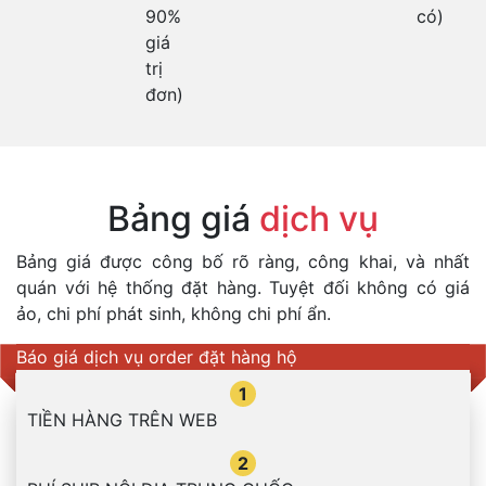
90%
có)
giá
trị
đơn)
Bảng giá
dịch vụ
Bảng giá được công bố rõ ràng, công khai, và nhất
quán với hệ thống đặt hàng. Tuyệt đối không có giá
ảo, chi phí phát sinh, không chi phí ẩn.
Báo giá dịch vụ order đặt hàng hộ
1
TIỀN HÀNG TRÊN WEB
2