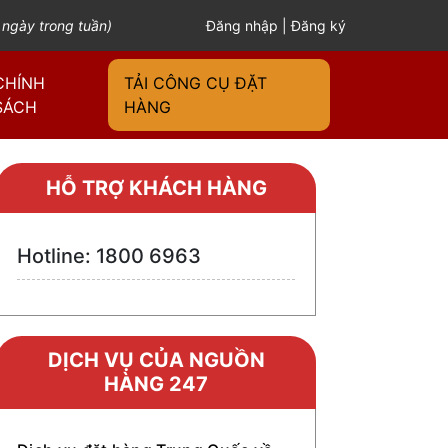
 ngày trong tuần)
Đăng nhập
|
Đăng ký
CHÍNH
TẢI CÔNG CỤ ĐẶT
SÁCH
HÀNG
HỖ TRỢ KHÁCH HÀNG
Hotline: 1800 6963
DỊCH VỤ CỦA NGUỒN
HÀNG 247