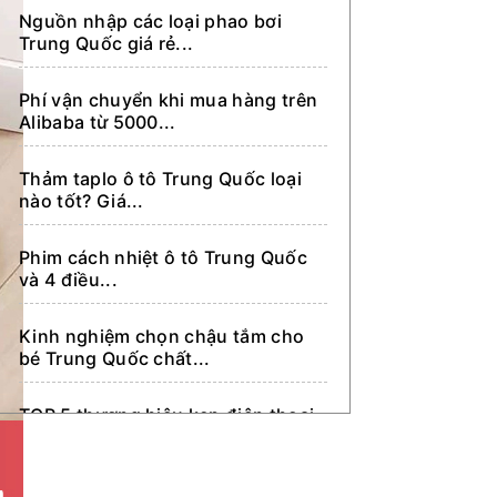
Nguồn nhập các loại phao bơi
Dẫn khách sang Trung Quốc tìm
Trung Quốc giá rẻ...
kiếm nhập hàng
Phí vận chuyển khi mua hàng trên
Alibaba từ 5000...
Thảm taplo ô tô Trung Quốc loại
nào tốt? Giá...
Phim cách nhiệt ô tô Trung Quốc
và 4 điều...
Kinh nghiệm chọn chậu tắm cho
bé Trung Quốc chất...
TOP 5 thương hiệu kẹp điện thoại
ô tô Trung...
Top 5 phụ kiện điện thoại Trung