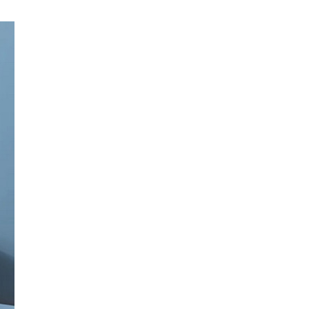
4 Loại túi trữ sữa Trung Quốc an
toàn, được...
Quần nịt bụng sau sinh Trung
Quốc và những lưu...
Bộ nhả kem đánh răng Trung Quốc
và 5 điều...
Nguồn nhập giá treo bàn chải
đánh răng Trung Quốc...
Miếng dán giữ nhiệt Trung Quốc và
4 thông tin...
Nguồn nhập nệm cho bé sơ sinh
Trung Quốc giá...
5 Mẫu túi du lịch Trung Quốc phổ
biến cùng...