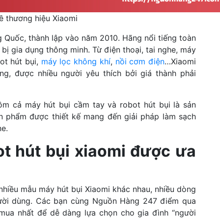
về thương hiệu Xiaomi
g Quốc, thành lập vào năm 2010. Hãng nổi tiếng toàn
 bị gia dụng thông minh. Từ điện thoại, tai nghe, máy
bot hút bụi,
máy lọc không khí
,
nồi cơm điện
…Xiaomi
g, được nhiều người yêu thích bởi giá thành phải
ồm cả máy hút bụi cầm tay và robot hút bụi là sản
n phẩm được thiết kế mang đến giải pháp làm sạch
ne.
ot hút bụi xiaomi được ưa
 nhiều mẫu máy hút bụi Xiaomi khác nhau, nhiều dòng
gười dùng. Các bạn cùng Nguồn Hàng 247 điểm qua
mua nhất để dễ dàng lựa chọn cho gia đình “người