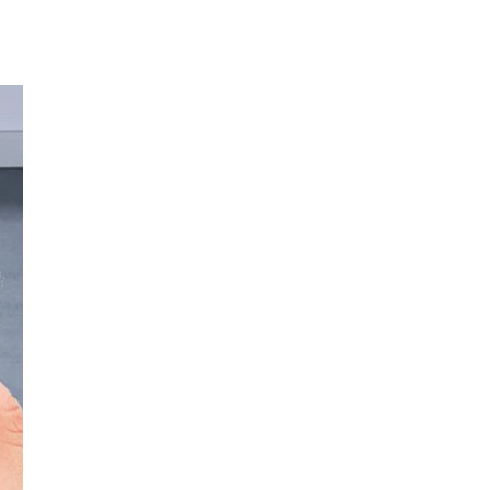
Nguồn order tất bảo vệ đầu gối
cho bé Trung...
5 Điều mẹ cần biết về tất chống
trượt cho...
5 Tiêu chí “vàng” lựa chọn bóng
tập Yoga Trung...
Kinh nghiệm chọn & sử dụng xe
tập đi cho...
Đèn cảm biến Trung Quốc loại nào
tốt? Giá bao...
Meituan – “Ông vua” giao đồ ăn
nhanh hàng đầu...