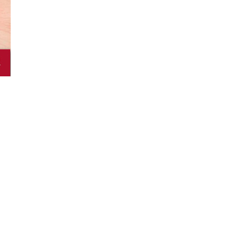
20+ Shop order kính chống bụi
Trung Quốc đa dạng,...
Bỏ túi nguồn sỉ lẻ khóa chống trộm
xe máy...
Thanh chắn giường cho bé Trung
Quốc và 5 thông...
Nguồn sỉ lẻ nút bịt ổ điện Trung
Quốc đa...
Gợi ý nguồn nhập miếng bịt góc
bàn Trung Quốc...
Lưới chống muỗi Trung Quốc loại
nào tốt? Giá bao...