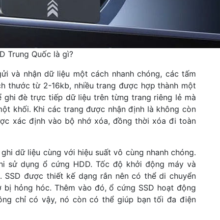
D Trung Quốc là gì?
ửi và nhận dữ liệu một cách nhanh chóng, các tấm
ch thước từ 2-16kb, nhiều trang được hợp thành một
ghi đè trực tiếp dữ liệu trên từng trang riêng lẻ mà
 một khối. Khi các trang được nhận định là không còn
ược xác định vào bộ nhớ xóa, đồng thời xóa đi toàn
ghi dữ liệu cùng với hiệu suất vô cùng nhanh chóng.
ư khi sử dụng ổ cứng HDD. Tốc độ khởi động máy và
 SSD được thiết kế dạng rắn nên có thể di chuyển
sợ bị hỏng hóc. Thêm vào đó, ổ cứng SSD hoạt động
ng chỉ có vậy, nó còn có thể giúp bạn tối đa điện