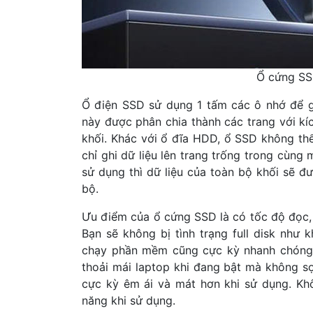
Ổ cứng SS
Ổ điện SSD sử dụng 1 tấm các ô nhớ để g
này được phân chia thành các trang với kí
khối. Khác với ổ đĩa HDD, ổ SSD không thể 
chỉ ghi dữ liệu lên trang trống trong cùng
sử dụng thì dữ liệu của toàn bộ khối sẽ đ
bộ.
Ưu điểm của ổ cứng SSD là có tốc độ đọc, 
Bạn sẽ không bị tình trạng full disk nh
chạy phần mềm cũng cực kỳ nhanh chóng.
thoải mái laptop khi đang bật mà không 
cực kỳ êm ái và mát hơn khi sử dụng. Khô
năng khi sử dụng.