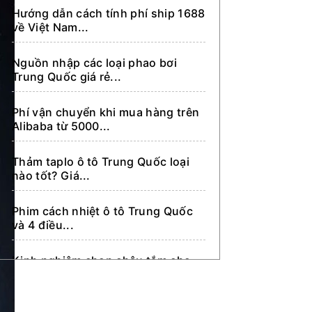
Hướng dẫn cách tính phí ship 1688
Dẫn khách sang Trung Quốc tìm
về Việt Nam...
kiếm nhập hàng
Nguồn nhập các loại phao bơi
Trung Quốc giá rẻ...
Phí vận chuyển khi mua hàng trên
Alibaba từ 5000...
Thảm taplo ô tô Trung Quốc loại
nào tốt? Giá...
Phim cách nhiệt ô tô Trung Quốc
và 4 điều...
Kinh nghiệm chọn chậu tắm cho
bé Trung Quốc chất...
TOP 5 thương hiệu kẹp điện thoại