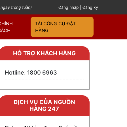
 ngày trong tuần)
Đăng nhập
|
Đăng ký
CHÍNH
TẢI CÔNG CỤ ĐẶT
SÁCH
HÀNG
HỖ TRỢ KHÁCH HÀNG
Hotline: 1800 6963
DỊCH VỤ CỦA NGUỒN
HÀNG 247