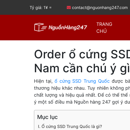
Tỷ giá: 1¥ =
contact@nguonhang247.com
TRANG
CHỦ
Order ổ cứng SS
Nam cần chú ý g
Hiện tại,
ổ cứng SSD Trung Quốc
được bày
thương hiệu khác nhau. Tuy nhiên không p
chất lượng và hiệu quả nhất. Để có thể th
ý một số điều mà Nguồn hàng 247 gợi ý dư
Mục lục
I. Ổ cứng SSD Trung Quốc là gì?