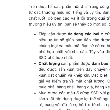
Trên thực tế, các phẩm nội địa Trung cũn
từ các thương hiệu nổi tiếng và uy tín. Sả
chất luốt, độ bền cao và ít lỗi trong quá
thương hiệu uy tín, bạn sẽ thấy có một số l
Tiếp cận được
đa dạng các loại
ổ cứ
hiệu uy tín sẽ giúp bạn tiếp cận đượ
chủng loại và mẫu mã. Bạn sẽ có cơ h
phù hợp nhất với nhu cầu. Tùy vào đ
SSD phù hợp nhất.
Chất lượng
sản phẩm được
đảm bảo
đều được sản xuất trên dây chuyền 
xuất đạt chuẩn và khép kín. Đặc biệt,
giá và kiểm tra về mặt chất lượng. 
mua phải hàng nhái, hàng giả, hàng k
Mua được các mẫu ổ cứng SSD với
gi
sản xuất tận dụng được lợi thế về ng
rẻ, cùng với đó là sự hỗ trợ từ chính