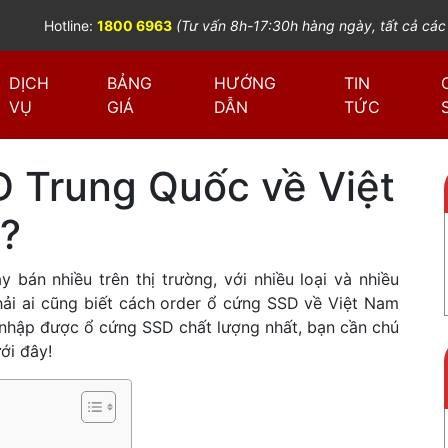
Hotline:
1800 6963
(Tư vấn 8h-17:30h hàng ngày, tất cả các
DỊCH
BẢNG
HƯỚNG
TIN
VỤ
GIÁ
DẪN
TỨC
D Trung Quốc về Việt
ì?
 bán nhiều trên thị trường, với nhiều loại và nhiều
hải ai cũng biết cách order ổ cứng SSD về Việt Nam
ể nhập được ổ cứng SSD chất lượng nhất, bạn cần chú
ới đây!