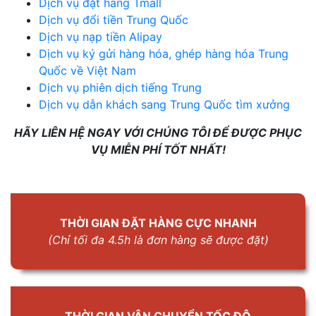
Dịch vụ đặt hàng Tmall
Dịch vụ đổi tiền Trung Quốc
Dịch vụ nạp tiền Alipay
Dịch vụ ký gửi hàng hóa, ghép hàng hóa Trung
Quốc về Việt Nam
Dịch vụ phiên dịch tiếng Trung
Dịch vụ dẫn khách sang Trung Quốc tìm xưởng
HÃY LIÊN HỆ NGAY VỚI CHÚNG TÔI ĐỂ ĐƯỢC PHỤC
VỤ MIỄN PHÍ TỐT NHẤT!
THỜI GIAN ĐẶT HÀNG CỰC NHANH
(Chỉ tối đa 4.5h là đơn hàng sẽ được đặt)
THỜI GIAN VẬN CHUYỂN TỐC ĐỘ