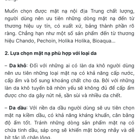
Muốn chọn được mặt nạ nội địa Trung chất lượng,
người dùng nên ưu tiên những dòng mặt nạ đến từ
thương hiệu uy tín, có xuất xứ, bảng thành phần rõ
ràng. Chẳng hạn như một số sản phẩm đến từ thương
hiệu Chando, Pechoin, Holika Holika, Bioaqua…
2. Lựa chọn mặt nạ phù hợp với loại da
–
Da khô
: Đối với những ai có làn da khô người dùng
nên ưu tiên những loại mặt nạ có khả năng cấp nước,
cấp ẩm và bổ sung khoáng chất cho da. Bởi với những
làn da khô tuyến bã nhờn yếu sẽ không đủ để cấp ẩm
được cho da gây nứt nẻ, sần sùi và nhiều da chết.
–
Da dầu
: Với nền da dầu người dùng sẽ ưu tiên chọn
mặt nạ kiềm dầu, có khả năng kháng khuẩn, cân bằng
độ ẩm tốt. Tránh những dòng sản phẩm mặt nạ có
chứa tinh dầu, sáp ong sẽ khiến mặt bóng nhẫy và dễ
bít tắc lỗ chân lông.