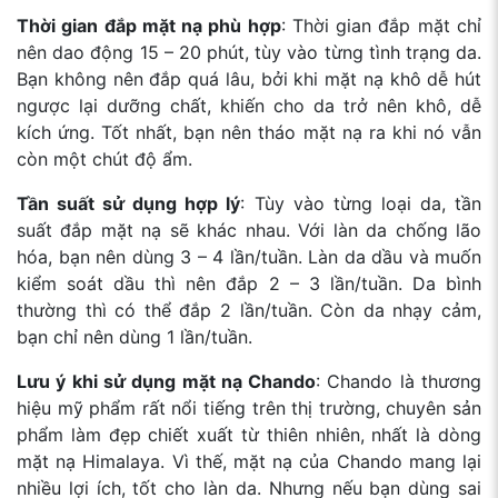
Thời gian đắp mặt nạ phù hợp
: Thời gian đắp mặt chỉ
nên dao động 15 – 20 phút, tùy vào từng tình trạng da.
Bạn không nên đắp quá lâu, bởi khi mặt nạ khô dễ hút
ngược lại dưỡng chất, khiến cho da trở nên khô, dễ
kích ứng. Tốt nhất, bạn nên tháo mặt nạ ra khi nó vẫn
còn một chút độ ẩm.
Tần suất sử dụng hợp lý
: Tùy vào từng loại da, tần
suất đắp mặt nạ sẽ khác nhau. Với làn da chống lão
hóa, bạn nên dùng 3 – 4 lần/tuần. Làn da dầu và muốn
kiểm soát dầu thì nên đắp 2 – 3 lần/tuần. Da bình
thường thì có thể đắp 2 lần/tuần. Còn da nhạy cảm,
bạn chỉ nên dùng 1 lần/tuần.
Lưu ý khi sử dụng mặt nạ Chando
: Chando là thương
hiệu mỹ phẩm rất nổi tiếng trên thị trường, chuyên sản
phẩm làm đẹp chiết xuất từ thiên nhiên, nhất là dòng
mặt nạ Himalaya. Vì thế, mặt nạ của Chando mang lại
nhiều lợi ích, tốt cho làn da. Nhưng nếu bạn dùng sai