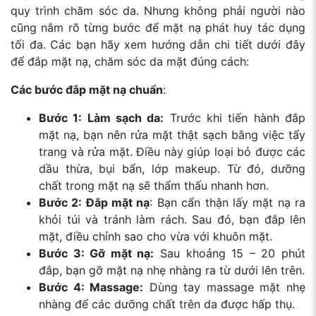
quy trình chăm sóc da. Nhưng không phải người nào
cũng nắm rõ từng bước để mặt nạ phát huy tác dụng
tối đa. Các bạn hãy xem hướng dẫn chi tiết dưới đây
để đắp mặt nạ, chăm sóc da mặt đúng cách:
Các bước đắp mặt nạ chuẩn
:
Bước 1: Làm sạch da:
Trước khi tiến hành đắp
mặt nạ, bạn nên rửa mặt thật sạch bằng việc tẩy
trang và rửa mặt. Điều này giúp loại bỏ được các
dầu thừa, bụi bẩn, lớp makeup. Từ đó, dưỡng
chất trong mặt nạ sẽ thẩm thấu nhanh hơn.
Bước 2: Đắp mặt nạ
: Bạn cẩn thận lấy mặt nạ ra
khỏi túi và tránh làm rách. Sau đó, bạn đắp lên
mặt, điều chỉnh sao cho vừa với khuôn mặt.
Bước 3: Gỡ mặt nạ:
Sau khoảng 15 – 20 phút
đắp, bạn gỡ mặt nạ nhẹ nhàng ra từ dưới lên trên.
Bước 4: Massage:
Dùng tay massage mặt nhẹ
nhàng để các dưỡng chất trên da được hấp thụ.