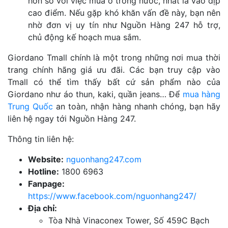
hơn so với việc mua ở trong nước, nhất là vào dịp
cao điểm. Nếu gặp khó khăn vấn đề này, bạn nên
nhờ đơn vị uy tín như Nguồn Hàng 247 hỗ trợ,
chủ động kế hoạch mua sắm.
Giordano Tmall chính là một trong những nơi mua thời
trang chính hãng giá ưu đãi. Các bạn truy cập vào
Tmall có thể tìm thấy bất cứ sản phẩm nào của
Giordano như áo thun, kaki, quần jeans… Để
mua hàng
Trung Quốc
an toàn, nhận hàng nhanh chóng, bạn hãy
liên hệ ngay tới Nguồn Hàng 247.
Thông tin liên hệ:
Website:
nguonhang247.com
Hotline:
1800 6963
Fanpage:
https://www.facebook.com/nguonhang247/
Địa chỉ:
Tòa Nhà Vinaconex Tower, Số 459C Bạch