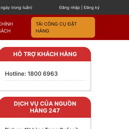
 ngày trong tuần)
Đăng nhập
|
Đăng ký
CHÍNH
TẢI CÔNG CỤ ĐẶT
SÁCH
HÀNG
HỖ TRỢ KHÁCH HÀNG
Hotline: 1800 6963
DỊCH VỤ CỦA NGUỒN
HÀNG 247