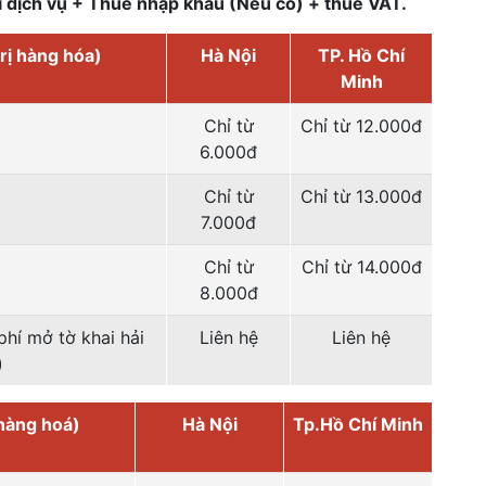
í dịch vụ + Thuế nhập khẩu (Nếu có) + thuế VAT.
trị hàng hóa)
Hà Nội
TP. Hồ Chí
Minh
Chỉ từ
Chỉ từ 12.000đ
6.000đ
Chỉ từ
Chỉ từ 13.000đ
7.000đ
Chỉ từ
Chỉ từ 14.000đ
8.000đ
hí mở tờ khai hải
Liên hệ
Liên hệ
)
 hàng hoá)
Hà Nội
Tp.Hồ Chí Minh