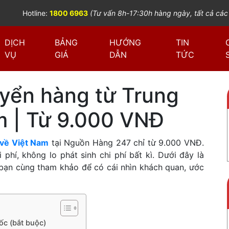
Hotline:
1800 6963
(Tư vấn 8h-17:30h hàng ngày, tất cả các
DỊCH
BẢNG
HƯỚNG
TIN
VỤ
GIÁ
DẪN
TỨC
yển hàng từ Trung
m | Từ 9.000 VNĐ
 về Việt Nam
tại Nguồn Hàng 247 chỉ từ 9.000 VNĐ.
phí, không lo phát sinh chi phí bất kì. Dưới đây là
bạn cùng tham khảo để có cái nhìn khách quan, ước
ốc (bắt buộc)