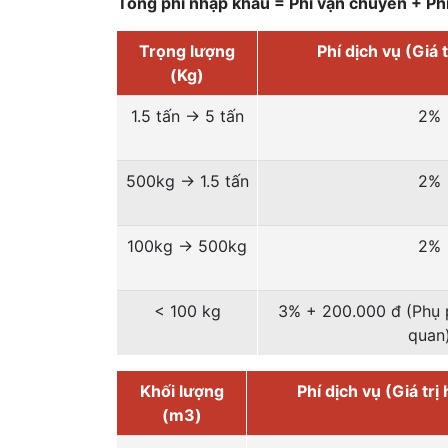
Tổng phí nhập khẩu = Phí vận chuyển + Ph
Trọng lượng
Phí dịch vụ (Giá 
(Kg)
1.5 tấn -> 5 tấn
2%
500kg -> 1.5 tấn
2%
100kg -> 500kg
2%
< 100 kg
3% + 200.000 đ (Phụ p
quan
Khối lượng
Phí dịch vụ (Giá trị
(m3)