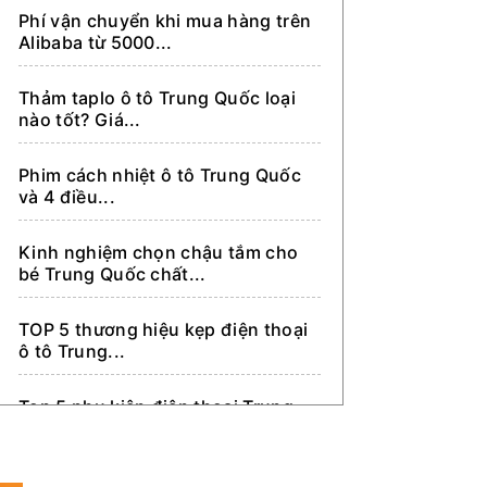
Phí vận chuyển khi mua hàng trên
Dẫn khách sang Trung Quốc tìm
Alibaba từ 5000...
kiếm nhập hàng
Thảm taplo ô tô Trung Quốc loại
nào tốt? Giá...
Phim cách nhiệt ô tô Trung Quốc
và 4 điều...
Kinh nghiệm chọn chậu tắm cho
bé Trung Quốc chất...
TOP 5 thương hiệu kẹp điện thoại
ô tô Trung...
Top 5 phụ kiện điện thoại Trung
Quốc kinh doanh...
Mặt nạ phòng độc Trung Quốc và