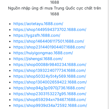
Nguồn nhập ủng đi mưa Trung Quốc cực chất trên
1688
https://aotetayu.1688.com/
https://shop1449594373702.1688.com/
https://lygzsfh.1688.com/
https://shop1464406117501.1688.com/
https://shop2314401904407.1688.com/
https://huiyigongmao.1688.com/
https://jishengsl.1688.com/
https://shop00088r9840234.1688.com/
https://shop1393224077734.1688.com/
https://shop50324y5t4y569.1688.com/
https://shop1304002659422.1688.com/
https://shop94g3p0970j736.1688.com/
https://shop2303153227g95.1688.com/
https://shop659294xn79467.1688.com/
https://shop9939d34a72592.1688.com/