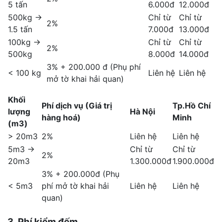
5 tấn
6.000đ
12.000đ
500kg ->
Chỉ từ
Chỉ từ
2%
1.5 tấn
7.000đ
13.000đ
100kg ->
Chỉ từ
Chỉ từ
2%
500kg
8.000đ
14.000đ
3% + 200.000 đ (Phụ phí
< 100 kg
Liên hệ
Liên hệ
mở tờ khai hải quan)
Khối
Phí dịch vụ (Giá trị
Tp.Hồ Chí
lượng
Hà Nội
hàng hoá)
Minh
(m3)
> 20m3
2%
Liên hệ
Liên hệ
5m3 ->
Chỉ từ
Chỉ từ
2%
20m3
1.300.000đ
1.900.000đ
3% + 200.000đ (Phụ
< 5m3
phí mở tờ khai hải
Liên hệ
Liên hệ
quan)
3. Phí kiểm đếm