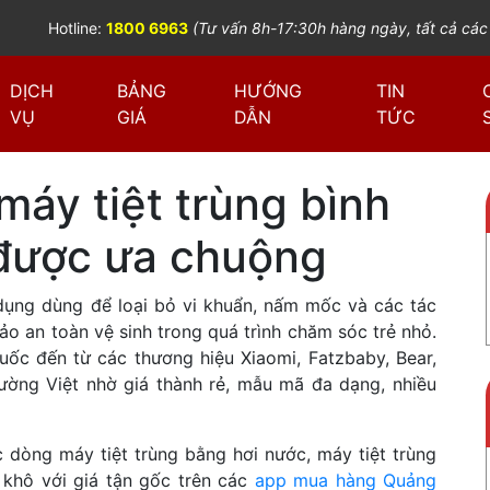
Hotline:
1800 6963
(Tư vấn 8h-17:30h hàng ngày, tất cả các
DỊCH
BẢNG
HƯỚNG
TIN
VỤ
GIÁ
DẪN
TỨC
máy tiệt trùng bình
được ưa chuộng
n dụng dùng để loại bỏ vi khuẩn, nấm mốc và các tác
o an toàn vệ sinh trong quá trình chăm sóc trẻ nhỏ.
uốc đến từ các thương hiệu Xiaomi, Fatzbaby, Bear,
rường Việt nhờ giá thành rẻ, mẫu mã đa dạng, nhiều
 dòng máy tiệt trùng bằng hơi nước, máy tiệt trùng
 khô với giá tận gốc trên các
app mua hàng Quảng