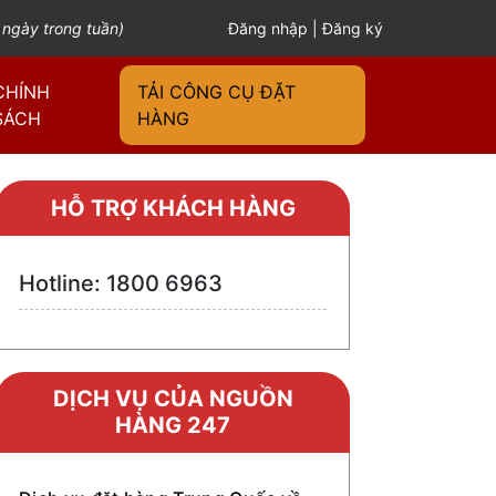
 ngày trong tuần)
Đăng nhập
|
Đăng ký
CHÍNH
TẢI CÔNG CỤ ĐẶT
SÁCH
HÀNG
HỖ TRỢ KHÁCH HÀNG
Hotline: 1800 6963
DỊCH VỤ CỦA NGUỒN
HÀNG 247