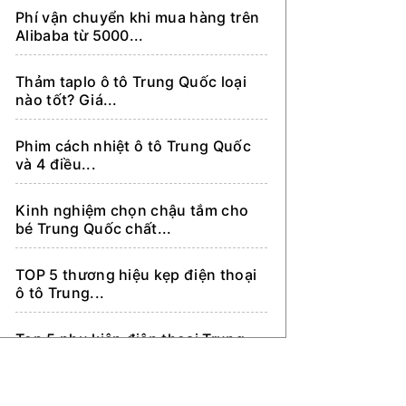
Phí vận chuyển khi mua hàng trên
Dẫn khách sang Trung Quốc tìm
Alibaba từ 5000...
kiếm nhập hàng
Thảm taplo ô tô Trung Quốc loại
nào tốt? Giá...
Phim cách nhiệt ô tô Trung Quốc
và 4 điều...
Kinh nghiệm chọn chậu tắm cho
bé Trung Quốc chất...
TOP 5 thương hiệu kẹp điện thoại
ô tô Trung...
Top 5 phụ kiện điện thoại Trung
Quốc kinh doanh...
Mặt nạ phòng độc Trung Quốc và