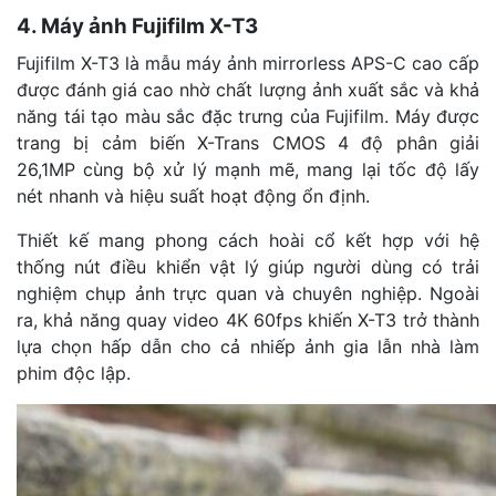
4. Máy ảnh Fujifilm X-T3
Fujifilm X-T3 là mẫu máy ảnh mirrorless APS-C cao cấp
được đánh giá cao nhờ chất lượng ảnh xuất sắc và khả
năng tái tạo màu sắc đặc trưng của Fujifilm. Máy được
trang bị cảm biến X-Trans CMOS 4 độ phân giải
26,1MP cùng bộ xử lý mạnh mẽ, mang lại tốc độ lấy
nét nhanh và hiệu suất hoạt động ổn định.
Thiết kế mang phong cách hoài cổ kết hợp với hệ
thống nút điều khiển vật lý giúp người dùng có trải
nghiệm chụp ảnh trực quan và chuyên nghiệp. Ngoài
ra, khả năng quay video 4K 60fps khiến X-T3 trở thành
lựa chọn hấp dẫn cho cả nhiếp ảnh gia lẫn nhà làm
phim độc lập.