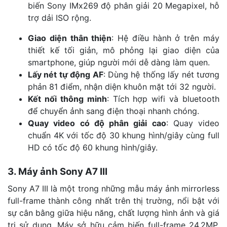
biến Sony IMx269 độ phân giải 20 Megapixel, hỗ
trợ dải ISO rộng.
Giao diện thân thiện
: Hệ điều hành ở trên máy
thiết kế tối giản, mô phỏng lại giao diện của
smartphone, giúp người mới dễ dàng làm quen.
Lấy nét tự động AF
: Dùng hệ thống lấy nét tương
phản 81 điểm, nhận diện khuôn mặt tới 32 người.
Kết nối thông minh
: Tích hợp wifi và bluetooth
để chuyển ảnh sang điện thoại nhanh chóng.
Quay video có độ phân giải cao
: Quay video
chuẩn 4K với tốc độ 30 khung hình/giây cùng full
HD có tốc độ 60 khung hình/giây.
3. Máy ảnh Sony A7 III
Sony A7 III là một trong những mẫu máy ảnh mirrorless
full-frame thành công nhất trên thị trường, nổi bật với
sự cân bằng giữa hiệu năng, chất lượng hình ảnh và giá
trị sử dụng. Máy sở hữu cảm biến full-frame 24,2MP,