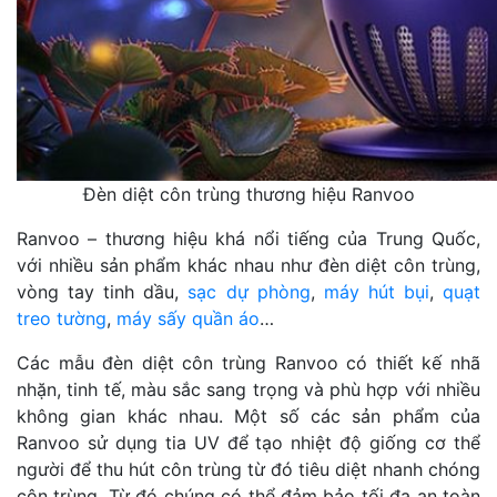
Đèn diệt côn trùng thương hiệu Ranvoo
Ranvoo – thương hiệu khá nổi tiếng của Trung Quốc,
với nhiều sản phẩm khác nhau như đèn diệt côn trùng,
vòng tay tinh dầu,
sạc dự phòng
,
máy hút bụi
,
quạt
treo tường
,
máy sấy quần áo
…
Các mẫu đèn diệt côn trùng Ranvoo có thiết kế nhã
nhặn, tinh tế, màu sắc sang trọng và phù hợp với nhiều
không gian khác nhau. Một số các sản phẩm của
Ranvoo sử dụng tia UV để tạo nhiệt độ giống cơ thể
người để thu hút côn trùng từ đó tiêu diệt nhanh chóng
côn trùng. Từ đó chúng có thể đảm bảo tối đa an toàn