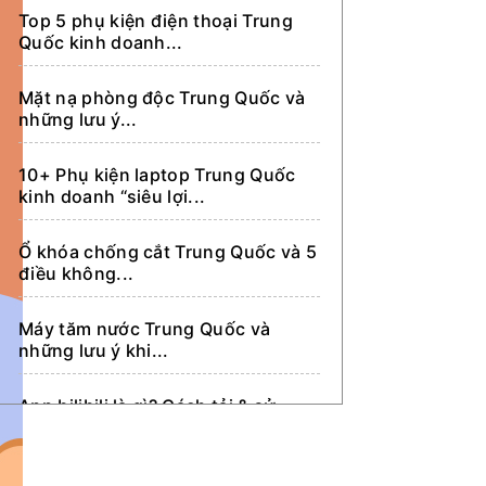
Top 5 phụ kiện điện thoại Trung
Dẫn khách sang Trung Quốc tìm
Quốc kinh doanh...
kiếm nhập hàng
Mặt nạ phòng độc Trung Quốc và
những lưu ý...
10+ Phụ kiện laptop Trung Quốc
kinh doanh “siêu lợi...
Ổ khóa chống cắt Trung Quốc và 5
điều không...
Máy tăm nước Trung Quốc và
những lưu ý khi...
App bilibili là gì? Cách tải & sử
dụng app...
Hộp đựng gạo thông minh Trung