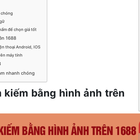
h chóng
ngữ
hẩm để chọn giá tốt
rên 1688
iện thoại Android, IOS
rên máy tính
8
 Nam nhanh chóng
ìm kiếm bằng hình ảnh trên