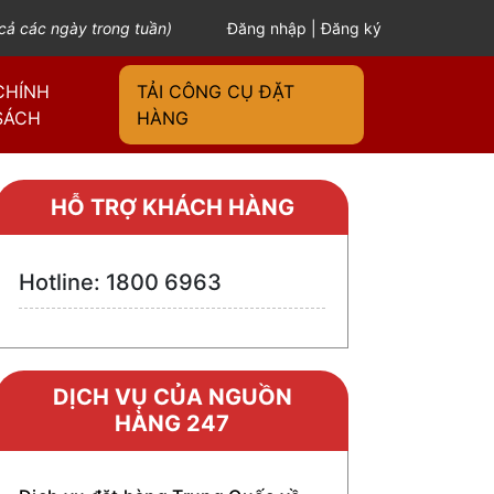
cả các ngày trong tuần)
Đăng nhập
|
Đăng ký
CHÍNH
TẢI CÔNG CỤ ĐẶT
SÁCH
HÀNG
HỖ TRỢ KHÁCH HÀNG
Hotline: 1800 6963
DỊCH VỤ CỦA NGUỒN
HÀNG 247