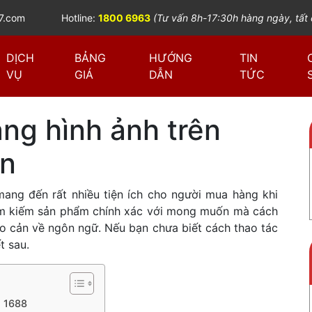
7.com
Hotline:
1800 6963
(Tư vấn 8h-17:30h hàng ngày, tất 
DỊCH
BẢNG
HƯỚNG
TIN
VỤ
GIÁ
DẪN
TỨC
ng hình ảnh trên
ản
ang đến rất nhiều tiện ích cho người mua
hàng khi
 tìm kiếm sản phẩm chính xác với mong muốn mà cách
ào cản về ngôn ngữ. Nếu bạn chưa biết cách thao tác
t sau.
n 1688