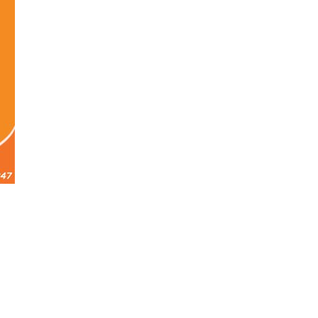
5 Mẫu túi du lịch Trung Quốc phổ
biến cùng...
Nút bịt tai chống ồn Trung Quốc
và những điều...
Địu em bé Trung Quốc và 5 điều
mẹ cần...
Kinh nghiệm chọn quấn chũn cho
bé Trung Quốc và...
Gối cho trẻ sơ sinh Trung Quốc và
lưu ý...
Nguồn nhập yếm ăn dặm Trung
Quốc giá sỉ tận...
Bình sữa Trung Quốc và 5 điều mẹ
cần quan...