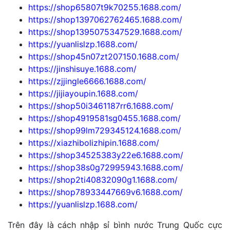
https://shop65807t9k70255.1688.com/
https://shop1397062762465.1688.com/
https://shop1395075347529.1688.com/
https://yuanlislzp.1688.com/
https://shop45n07zt207150.1688.com/
https://jinshisuye.1688.com/
https://zjjingle6666.1688.com/
https://jijiayoupin.1688.com/
https://shop50i3461187rr6.1688.com/
https://shop4919581sg0455.1688.com/
https://shop99lm729345124.1688.com/
https://xiazhibolizhipin.1688.com/
https://shop34525383y22e6.1688.com/
https://shop38s0g72995943.1688.com/
https://shop2ti40832090g1.1688.com/
https://shop78933447669v6.1688.com/
https://yuanlislzp.1688.com/
Trên đây là cách nhập sỉ bình nước Trung Quốc cực