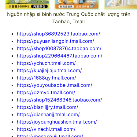
Nguồn nhập sỉ bình nước Trung Quốc chất lượng trên
Taobao, Tmall
https://shop36892523.taobao.com/
https://puyuanliangpin.tmall.com/
https://shop100878764.taobao.com/
https://shop229664467.taobao.com/
https://ychuch.tmall.com/
https://kuajiejiaju.tmall.com/
https://1688qy.tmall.com/
https://youyoubaobei.tmall.com/
https://dzmyd.tmall.com/
https://shop152468346.taobao.com/
https://bianlijjry.tmall.com/
https://diannanjj.tmall.com/
https://joyounghuashen.tmall.com/
https://vinechi.tmall.com/
https://mengkoujj.tmall.com/