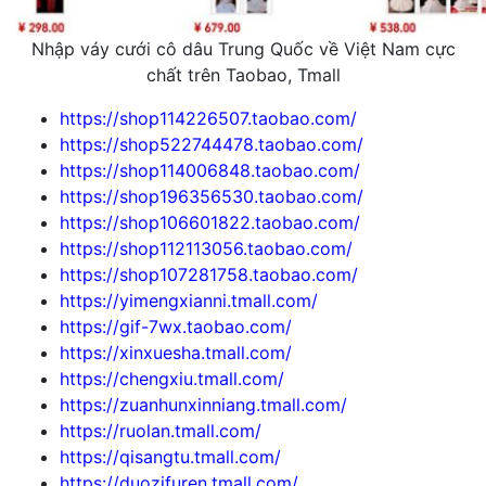
Nhập váy cưới cô dâu Trung Quốc về Việt Nam cực
chất trên Taobao, Tmall
https://shop114226507.taobao.com/
https://shop522744478.taobao.com/
https://shop114006848.taobao.com/
https://shop196356530.taobao.com/
https://shop106601822.taobao.com/
https://shop112113056.taobao.com/
https://shop107281758.taobao.com/
https://yimengxianni.tmall.com/
https://gif-7wx.taobao.com/
https://xinxuesha.tmall.com/
https://chengxiu.tmall.com/
https://zuanhunxinniang.tmall.com/
https://ruolan.tmall.com/
https://qisangtu.tmall.com/
https://duozifuren.tmall.com/