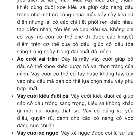
khiết cùng đuôi xòe kiêu sa giúp các nàng dâu
trông như một cô công chúa. mẫu váy này khá cổ
điện nhưng lại có các chi tiết phối ren khác nhau
tạo điểm nhấn, tôn lên vẻ đẹp kiêu sa. Không chỉ
có vậy, nó còn có thể che đi được các khuyết
điểm trên cơ thể của cô dâu, giúp cô dâu tỏa
sáng trong ngày trọng đại nhất đời mình.
Áo cưới vai trần:
Đây là mấy váy cưới giúp cô
dâu có thể khoe khéo được bờ vai thon trắng của
mình. Váy cưới có thể có tay hoặc không tay, tùy
vào nhu cầu mà bạn có thể lựa chọn mẫu váy phù
hợp nhất.
Váy cưới kiểu đuôi cá
: Váy cưới kiểu đuôi cá giúp
các cô dâu trông sang trọng, kiêu sa không khác
gì một nữ hoàng thật sự. Váy có dáng vẻ yểu
điệu, quyến rũ, dành cho các cô nàng có vóc
dáng cực chuẩn.
Váy cưới xẻ ngực
: Váy xẻ ngực được coi là sự lựa