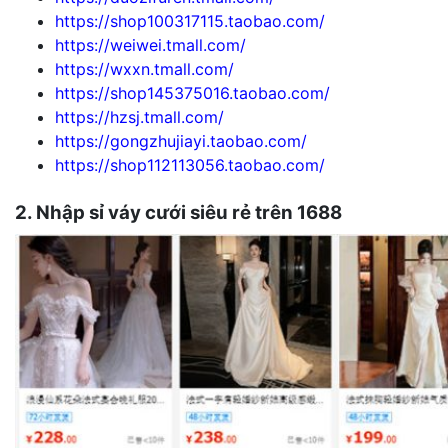
https://shop100317115.taobao.com/
https://weiwei.tmall.com/
https://wxxn.tmall.com/
https://shop145375016.taobao.com/
https://hzsj.tmall.com/
https://gongzhujiayi.taobao.com/
https://shop112113056.taobao.com/
2. Nhập sỉ váy cưới siêu rẻ trên 1688