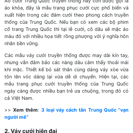
Áo cưới Trung Quốc truyền thống hay còn được gọi là
áo khỏa, đây là mẫu trang phục cưới cực phổ biến và
xuất hiện trong các đám cưới theo phong cách truyền
thống của Trung Quốc. Nếu bạn có xem các bộ phim
cổ trang Trung Quốc thì tại lễ cưới, cô dâu sẽ mặc áo
màu đỏ với nhiều họa tiết rồng phượng với ý nghĩa hôn
nhân bền vững.
Các mẫu váy cưới truyền thống được may dài kín tay,
nhưng vẫn đảm bảo các nàng dâu cảm thấy thoải mái
khi mặc. Thiết kế bó sát thân cùng dáng váy xòe vừa
tôn lên vóc dáng lại vừa dễ di chuyển.
Hiện tại, các
mẫu trang phục cưới truyền thống của Trung Quốc
ngày càng được nhiều bạn trẻ ưa chuộng, trong đó có
cả VIệt Nam.
>>
Xem thêm
:
3 loại váy cách tân Trung Quốc “vạn
người mê”
2. Váy cưới hiện đại