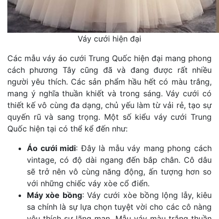
Váy cưới hiện đại
Các mẫu váy áo cưới Trung Quốc hiện đại mang phong
cách phương Tây cũng đã và đang được rất nhiều
người yêu thích. Các sản phẩm hầu hết có màu trắng,
mang ý nghĩa thuần khiết và trong sáng. Váy cưới có
thiết kế vô cùng đa dạng, chủ yếu làm từ vải rẻ, tạo sự
quyến rũ và sang trọng. Một số kiểu váy cưới Trung
Quốc hiện tại có thể kể đến như:
Áo cưới midi
: Đây là mẫu váy mang phong cách
vintage, có độ dài ngang đến bắp chân. Cô dâu
sẽ trở nên vô cùng năng động, ấn tượng hơn so
với những chiếc váy xòe cổ điển.
Máy xòe bồng
: Váy cưới xòe bồng lộng lẫy, kiêu
sa chính là sự lựa chọn tuyệt vời cho các cô nàng
yêu thích sự lãng mạn. Mẫu váy màu trắng thuần