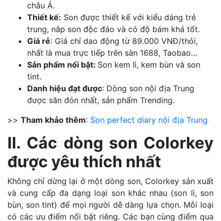
châu Á.
Thiết kế:
Son được thiết kế với kiểu dáng trẻ
trung, nắp son độc đáo và có độ bám khá tốt.
Giá rẻ
: Giá chỉ dao động từ 89.000 VNĐ/thỏi,
nhất là mua trực tiếp trên sàn 1688, Taobao…
Sản phẩm nổi bật:
Son kem lì, kem bùn và son
tint.
Danh hiệu đạt được
: Dòng son nội địa Trung
được săn đón nhất, sản phẩm Trending.
>>
Tham khảo thêm
:
Son perfect diary nội địa Trung
II. Các dòng son Colorkey
được yêu thích nhất
Không chỉ dừng lại ở một dòng son, Colorkey sản xuất
và cung cấp đa dạng loại son khác nhau (son lì, son
bùn, son tint) để mọi người dễ dàng lựa chọn. Mỗi loại
có các ưu điểm nổi bật riêng. Các bạn cùng điểm qua