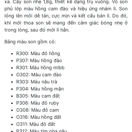
xa. Cây son nhẹ 1,8g, thiết kế dạng trụ vuông. Vỏ son
phủ lớp màu hồng cam đào và hiệu ứng nhám lì. Son
lỏng lên môi dễ tán, cực mịn và kết cấu bán lì. Do đó,
khi mới thoa son sẽ mang đến cảm giác bóng nhẹ ở
trong lòng, sau đó mới lì hẳn.
Bảng màu son gồm có:
R300: Màu đỏ hồng
P307: Màu hồng đào
R301: Màu hồng mlbb
O302: Màu cam đào
R303: Màu nâu trà
P304: Màu hồng mận
B305: Màu cam đất
P306: Màu đỏ ruby
O308: Màu đỏ cam
O316: Màu hồng đất
O311: Màu đỏ đất
P312: Màu tím pha nâu