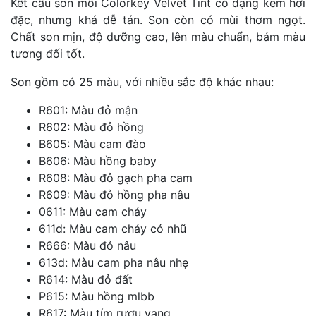
Kết cấu son môi Colorkey Velvet Tint có dạng kem hơi
đặc, nhưng khá dễ tán. Son còn có mùi thơm ngọt.
Chất son mịn, độ dưỡng cao, lên màu chuẩn, bám màu
tương đối tốt.
Son gồm có 25 màu, với nhiều sắc độ khác nhau:
R601: Màu đỏ mận
R602: Màu đỏ hồng
B605: Màu cam đào
B606: Màu hồng baby
R608: Màu đỏ gạch pha cam
R609: Màu đỏ hồng pha nâu
0611: Màu cam cháy
611d: Màu cam cháy có nhũ
R666: Màu đỏ nâu
613d: Màu cam pha nâu nhẹ
R614: Màu đỏ đất
P615: Màu hồng mlbb
R617: Màu tím rượu vang