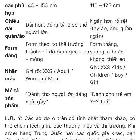
cao phù
145 – 155 cm
110 – 125 cm
hợp
Chiều
Ngắn hơn rõ rệt
Dài hơn, đúng tỷ lệ cơ thể
dài
(tay áo, ống quần
người lớn
quần/áo
ngắn)
Form theo cơ thể trưởng
Form thẳng,
Form
thành: có độ ôm ngực – eo
suông, ít hoặc
dáng
– mông
không chiết eo
Ghi: XXS Kids /
Nhãn
Ghi rõ: XXS / Adult /
Children / Boy /
mác
Women / Men
Girl
Mô tả
“Dành cho người lớn dáng
“Dành cho trẻ em
sản
nhỏ, gầy”
X–Y tuổi”
phẩm
LƯU Ý: Các số đo ở trên có tính chất tham khảo, có
thể chênh lệch giữa các thương hiệu và thị trường. Khi
order hàng Trung Quốc hay các quốc gia khác, bạn