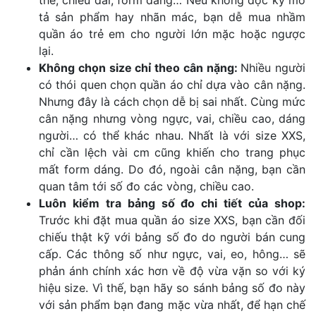
tả sản phẩm hay nhãn mác, bạn dễ mua nhầm
quần áo trẻ em cho người lớn mặc hoặc ngược
lại.
Không chọn size chỉ theo cân nặng:
Nhiều người
có thói quen chọn quần áo chỉ dựa vào cân nặng.
Nhưng đây là cách chọn dễ bị sai nhất. Cùng mức
cân nặng nhưng vòng ngực, vai, chiều cao, dáng
người… có thể khác nhau. Nhất là với size XXS,
chỉ cần lệch vài cm cũng khiến cho trang phục
mất form dáng. Do đó, ngoài cân nặng, bạn cần
quan tâm tới số đo các vòng, chiều cao.
Luôn kiểm tra bảng số đo chi tiết của shop:
Trước khi đặt mua quần áo size XXS, bạn cần đối
chiếu thật kỹ với bảng số đo do người bán cung
cấp. Các thông số như ngực, vai, eo, hông… sẽ
phản ánh chính xác hơn về độ vừa vặn so với ký
hiệu size. Vì thế, bạn hãy so sánh bảng số đo này
với sản phẩm bạn đang mặc vừa nhất, để hạn chế