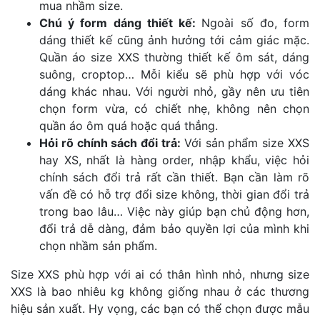
mua nhầm size.
Chú ý form dáng thiết kế:
Ngoài số đo, form
dáng thiết kế cũng ảnh hưởng tới cảm giác mặc.
Quần áo size XXS thường thiết kế ôm sát, dáng
suông, croptop… Mỗi kiểu sẽ phù hợp với vóc
dáng khác nhau. Với người nhỏ, gầy nên ưu tiên
chọn form vừa, có chiết nhẹ, không nên chọn
quần áo ôm quá hoặc quá thẳng.
Hỏi rõ chính sách đổi trả:
Với sản phẩm size XXS
hay XS, nhất là hàng order, nhập khẩu, việc hỏi
chính sách đổi trả rất cần thiết. Bạn cần làm rõ
vấn đề có hỗ trợ đổi size không, thời gian đổi trả
trong bao lâu… Việc này giúp bạn chủ động hơn,
đổi trả dễ dàng, đảm bảo quyền lợi của mình khi
chọn nhầm sản phẩm.
Size XXS phù hợp với ai có thân hình nhỏ, nhưng size
XXS là bao nhiêu kg không giống nhau ở các thương
hiệu sản xuất. Hy vọng, các bạn có thể chọn được mẫu