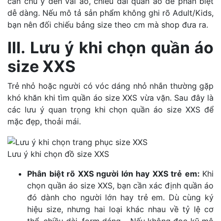
cần chú ý đến vai áo, chiều dài quần áo để phân biệt
dễ dàng. Nếu mô tả sản phẩm không ghi rõ Adult/Kids,
bạn nên đối chiếu bảng size theo cm mà shop đưa ra.
III. Lưu ý khi chọn quần áo
size XXS
Trẻ nhỏ hoặc người có vóc dáng nhỏ nhắn thường gặp
khó khăn khi tìm quần áo size XXS vừa vặn. Sau đây là
các lưu ý quan trọng khi chọn quần áo size XXS để
mặc đẹp, thoải mái.
Lưu ý khi chọn đồ size XXS
Phân biệt rõ XXS người lớn hay XXS trẻ em:
Khi
chọn quần áo size XXS, bạn cần xác định quần áo
đó dành cho người lớn hay trẻ em. Dù cùng ký
hiệu size, nhưng hai loại khác nhau về tỷ lệ cơ
thể, chiều dài, form dáng… Nếu không đọc kỹ mô