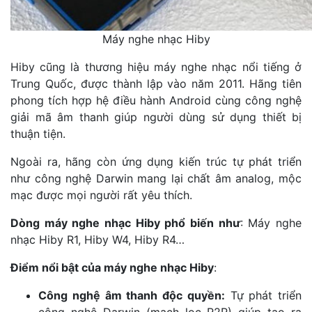
Máy nghe nhạc Hiby
Hiby cũng là thương hiệu máy nghe nhạc nổi tiếng ở
Trung Quốc, được thành lập vào năm 2011. Hãng tiên
phong tích hợp hệ điều hành Android cùng công nghệ
giải mã âm thanh giúp người dùng sử dụng thiết bị
thuận tiện.
Ngoài ra, hãng còn ứng dụng kiến trúc tự phát triển
như công nghệ Darwin mang lại chất âm analog, mộc
mạc được mọi người rất yêu thích.
Dòng máy nghe nhạc Hiby phổ biến như
: Máy nghe
nhạc Hiby R1, Hiby W4, Hiby R4…
Điểm nổi bật của máy nghe nhạc Hiby
:
Công nghệ âm thanh độc quyền:
Tự phát triển
công nghệ Darwin (mạch lọc R2R) giúp tạo ra