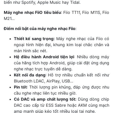
biến như Spotify, Apple Music hay Tidal.
Máy nghe nhạc FiiO tiêu biểu
: Fiio TT11, Fiio M11S, Fiio
M21…
Điểm nổi bật của máy nghe nhạc Fiio
:
Thiết kế sang trọng:
Máy nghe nhạc của Fiio có
ngoại hình hiện đại, khung kim loại chắc chắn và
màn hình sắc nét.
Hệ điều hành Android tiện lợi
: Nhiều dòng máy
của hãng tích hợp Android, giúp cài đặt ứng dụng
nghe nhạc trực tuyến dễ dàng.
Kết nối đa dạng
: Hỗ trợ nhiều chuẩn kết nối như
Bluetooth LDAC, AirPlay, USB…
Pin tốt
: Thời lượng pin khủng, đáp ứng được nhu
cầu nghe nhạc liên tục nhiều giờ.
Có DAC và amp chất lượng tốt:
Dùng dòng chip
DAC cao cấp từ ESS Sabre hoặc AKM cùng mạch
amp mạnh giúp kéo tốt nhiều loại tai nghe.