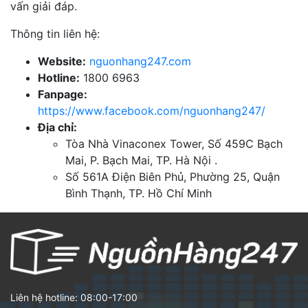
vấn giải đáp.
Thông tin liên hệ:
Website:
nguonhang247.com
Hotline:
1800 6963
Fanpage:
https://www.facebook.com/nguonhang247/
Địa chỉ:
Tòa Nhà Vinaconex Tower, Số 459C Bạch
Mai, P. Bạch Mai, TP. Hà Nội .
Số 561A Điện Biên Phủ, Phường 25, Quận
Bình Thạnh, TP. Hồ Chí Minh
Liên hệ hotline: 08:00-17:00