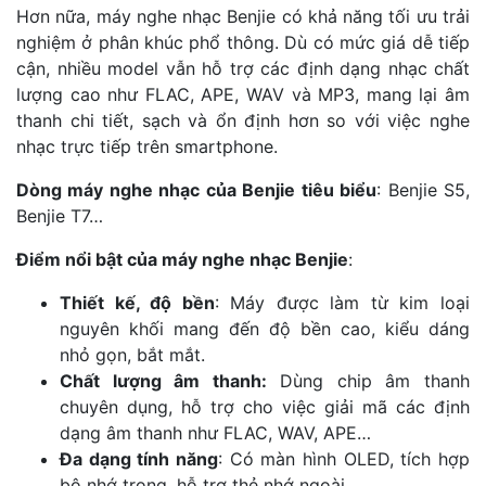
Hơn nữa, máy nghe nhạc Benjie có khả năng tối ưu trải
nghiệm ở phân khúc phổ thông. Dù có mức giá dễ tiếp
cận, nhiều model vẫn hỗ trợ các định dạng nhạc chất
lượng cao như FLAC, APE, WAV và MP3, mang lại âm
thanh chi tiết, sạch và ổn định hơn so với việc nghe
nhạc trực tiếp trên smartphone.
Dòng máy nghe nhạc của Benjie tiêu biểu
: Benjie S5,
Benjie T7…
Điểm nổi bật của máy nghe nhạc Benjie
:
Thiết kế, độ bền
: Máy được làm từ kim loại
nguyên khối mang đến độ bền cao, kiểu dáng
nhỏ gọn, bắt mắt.
Chất lượng âm thanh:
Dùng chip âm thanh
chuyên dụng, hỗ trợ cho việc giải mã các định
dạng âm thanh như FLAC, WAV, APE…
Đa dạng tính năng
: Có màn hình OLED, tích hợp
bộ nhớ trong, hỗ trợ thẻ nhớ ngoài.