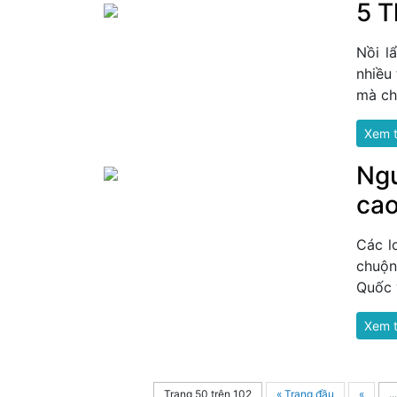
5 T
Nồi l
nhiều
mà ch
Xem 
Ngu
ca
Các l
chuộn
Quốc 
Xem 
Trang 50 trên 102
« Trang đầu
«
...