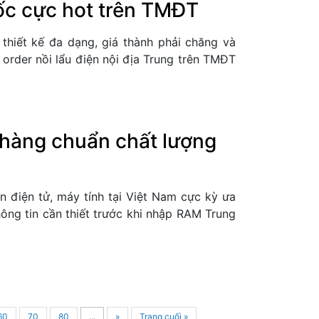
ốc cực hot trên TMĐT
hiết kế đa dạng, giá thành phải chăng và
 order nồi lẩu điện nội địa Trung trên TMĐT
hàng chuẩn chất lượng
 điện tử, máy tính tại Việt Nam cực kỳ ưa
hông tin cần thiết trước khi nhập RAM Trung
60
70
80
...
»
Trang cuối »