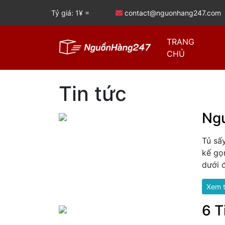
Tỷ giá: 1¥ =
contact@nguonhang247.com
TRANG
CHỦ
Tin tức
Ngu
Tủ sấ
kế gọ
dưới 
Xem 
6 T