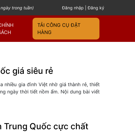
 ngày trong tuần)
Đăng nhập
|
Đăng ký
CHÍNH
TẢI CÔNG CỤ ĐẶT
SÁCH
HÀNG
c giá siêu rẻ
nhiều gia đình Việt nhờ giá thành rẻ, thiết
g ngày thời tiết nồm ẩm. Nội dung bài viết
h Trung Quốc cực chất