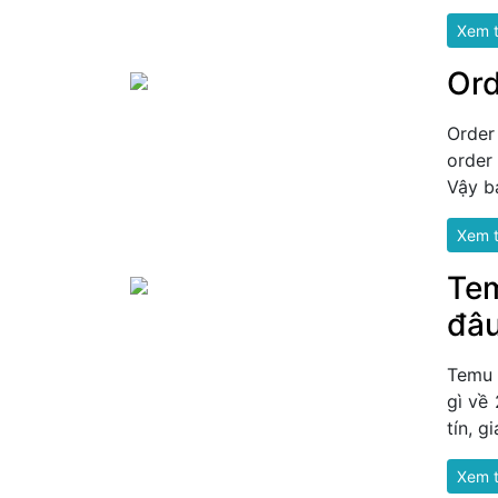
Xem 
Ord
Order
order
Vậy b
Xem 
Tem
đâ
Temu 
gì về
tín, g
Xem 