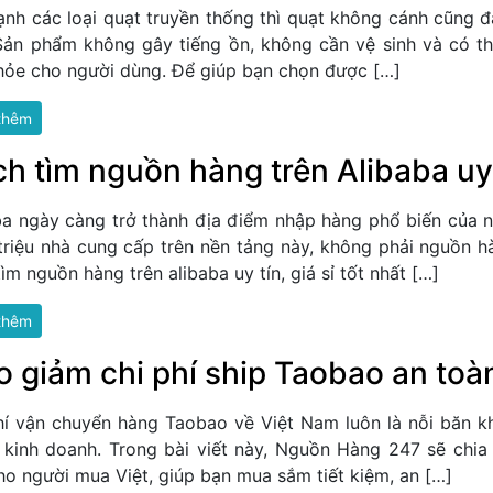
ạnh các loại quạt truyền thống thì quạt không cánh cũng 
Sản phẩm không gây tiếng ồn, không cần vệ sinh và có thể
hỏe cho người dùng. Để giúp bạn chọn được […]
thêm
h tìm nguồn hàng trên Alibaba uy t
ba ngày càng trở thành địa điểm nhập hàng phổ biến của nh
triệu nhà cung cấp trên nền tảng này, không phải nguồn hà
ìm nguồn hàng trên alibaba uy tín, giá sỉ tốt nhất […]
thêm
 giảm chi phí ship Taobao an toàn
hí vận chuyển hàng Taobao về Việt Nam luôn là nỗi băn kh
 kinh doanh. Trong bài viết này, Nguồn Hàng 247 sẽ chia
ho người mua Việt, giúp bạn mua sắm tiết kiệm, an […]