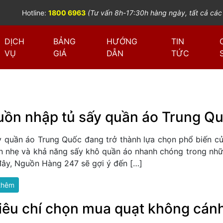
Hotline:
1800 6963
(Tư vấn 8h-17:30h hàng ngày, tất cả các
DỊCH
BẢNG
HƯỚNG
TIN
VỤ
GIÁ
DẪN
TỨC
ồn nhập tủ sấy quần áo Trung Quố
y quần áo Trung Quốc đang trở thành lựa chọn phổ biến của 
n nhẹ và khả năng sấy khô quần áo nhanh chóng trong nhữn
đây, Nguồn Hàng 247 sẽ gợi ý đến […]
thêm
iêu chí chọn mua quạt không cán