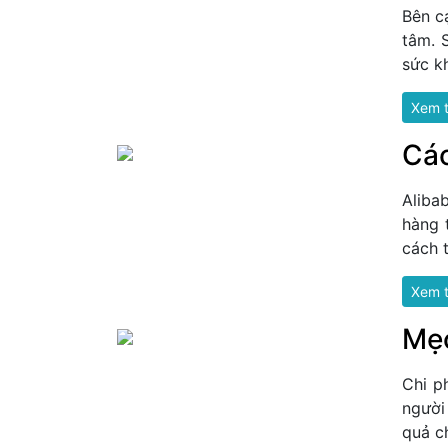
Bên c
tâm. 
sức k
Xem 
Các
Aliba
hàng 
cách t
Xem 
Mẹo
Chi p
người
quả c