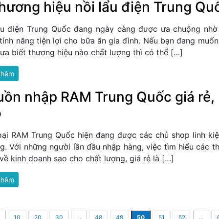
hương hiệu nồi lẩu điện Trung Qu
ẩu điện Trung Quốc đang ngày càng được ưa chuộng nhờ t
 tính năng tiện lợi cho bữa ăn gia đình. Nếu bạn đang muốn
ưa biết thương hiệu nào chất lượng thì có thể […]
thêm
ồn nhập RAM Trung Quốc giá rẻ, 
o
oại RAM Trung Quốc hiện đang được các chủ shop linh kiện
g. Với những người lần đầu nhập hàng, việc tìm hiểu các t
về kinh doanh sao cho chất lượng, giá rẻ là […]
thêm
10
20
30
...
48
49
50
51
52
...