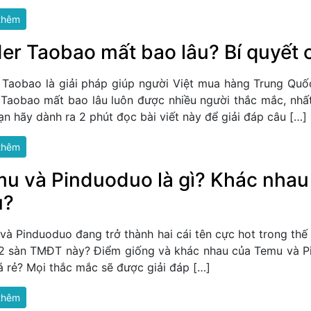
thêm
er Taobao mất bao lâu? Bí quyết 
 Taobao là giải pháp giúp người Việt mua hàng Trung Quốc 
 Taobao mất bao lâu luôn được nhiều người thắc mắc, nhấ
ạn hãy dành ra 2 phút đọc bài viết này để giải đáp câu […]
thêm
u và Pinduoduo là gì? Khác nha
u?
và Pinduoduo đang trở thành hai cái tên cực hot trong thế
 2 sàn TMĐT này? Điểm giống và khác nhau của Temu và 
iá rẻ? Mọi thắc mắc sẽ được giải đáp […]
thêm