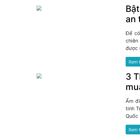
Bật
an 
Để có
chiên
được 
Xem 
3 T
mu
Ấm đi
tinh 
Quốc 
Xem 