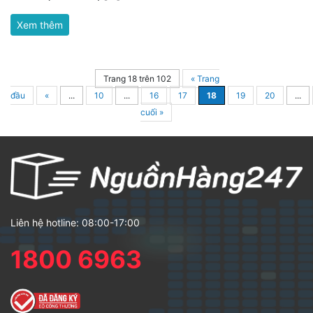
Xem thêm
Trang 18 trên 102
« Trang
đầu
«
...
10
...
16
17
18
19
20
...
cuối »
Liên hệ hotline: 08:00-17:00
1800 6963