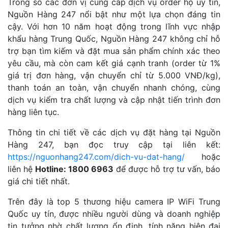
Trong số các đơn vị cung cấp dịch vụ order hộ uy tín,
Nguồn Hàng 247 nổi bật như một lựa chọn đáng tin
cậy. Với hơn 10 năm hoạt động trong lĩnh vực nhập
khẩu hàng Trung Quốc, Nguồn Hàng 247 không chỉ hỗ
trợ bạn tìm kiếm và đặt mua sản phẩm chính xác theo
yêu cầu, mà còn cam kết giá cạnh tranh (order từ 1%
giá trị đơn hàng, vận chuyển chỉ từ 5.000 VNĐ/kg),
thanh toán an toàn, vận chuyển nhanh chóng, cùng
dịch vụ kiểm tra chất lượng và cập nhật tiến trình đơn
hàng liên tục.
Thông tin chi tiết về các dịch vụ đặt hàng tại Nguồn
Hàng 247, bạn đọc truy cập tại liên kết:
https://nguonhang247.com/dich-vu-dat-hang/
hoặc
liên hệ
Hotline: 1800 6963
để được hỗ trợ tư vấn, báo
giá chi tiết nhất.
Trên đây là top 5 thương hiệu camera IP WiFi Trung
Quốc uy tín, được nhiều người dùng và doanh nghiệp
tin tưởng nhờ chất lượng ổn định, tính năng hiện đại