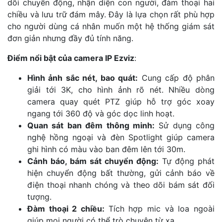
dõi chuyển động, nhận diện con người, đàm thoại hai
chiều và lưu trữ đám mây. Đây là lựa chọn rất phù hợp
cho người dùng cá nhân muốn một hệ thống giám sát
đơn giản nhưng đầy đủ tính năng.
Điểm nổi bật của camera IP Ezviz
:
Hình ảnh sắc nét, bao quát:
Cung cấp độ phân
giải tới 3K, cho hình ảnh rõ nét. Nhiều dòng
camera quay quét PTZ giúp hỗ trợ góc xoay
ngang tới 360 độ và góc dọc linh hoạt.
Quan sát ban đêm thông minh:
Sử dụng công
nghệ hồng ngoại và đèn Spotlight giúp camera
ghi hình có màu vào ban đêm lên tới 30m.
Cảnh báo, bám sát chuyển động:
Tự động phát
hiện chuyển động bất thường, gửi cảnh báo về
điện thoại nhanh chóng và theo dõi bám sát đối
tượng.
Đàm thoại 2 chiều:
Tích hợp mic và loa ngoài
giúp mọi người có thể trò chuyện từ xa.