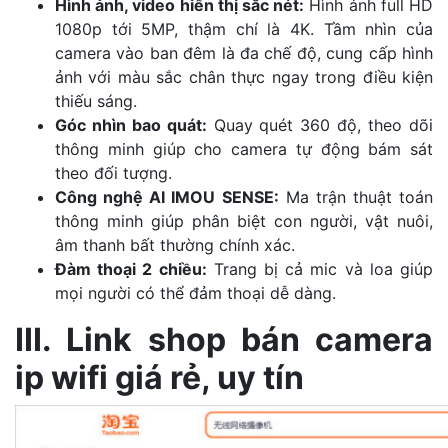
Hình ảnh, video hiển thị sắc nét:
Hình ảnh full HD
1080p tới 5MP, thậm chí là 4K. Tầm nhìn của
camera vào ban đêm là đa chế độ, cung cấp hình
ảnh với màu sắc chân thực ngay trong điều kiện
thiếu sáng.
Góc nhìn bao quát:
Quay quét 360 độ, theo dõi
thông minh giúp cho camera tự động bám sát
theo đối tượng.
Công nghệ AI IMOU SENSE:
Ma trận thuật toán
thông minh giúp phân biệt con người, vật nuôi,
âm thanh bất thường chính xác.
Đàm thoại 2 chiều:
Trang bị cả mic và loa giúp
mọi người có thể đảm thoại dễ dàng.
III. Link shop bán camera
ip wifi giá rẻ, uy tín